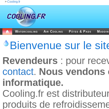
>
Cooling.fr
Watercooling
Air Cooling
Pâtes & Pads
Moddi
Bienvenue sur le sit
Revendeurs
: pour recevo
contact
.
Nous vendons 
informatique.
Cooling.fr est distribute
produits de refroidisse