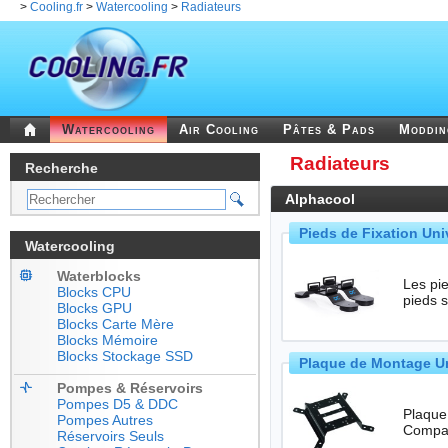
>
Cooling.fr
>
Watercooling
>
Radiateurs
Watercooling
Air Cooling
Pâtes & Pads
Moddi
Radiateurs
Recherche
Alphacool
Pieds de Fixation Uni
Watercooling
Waterblocks
Les pie
Blocks CPU
pieds 
Blocks GPU
Blocks Carte Mère
Blocks Mémoire
Blocks Stockage SSD
Plaque de Montage U
Pompes & Réservoirs
Pompes D5 & DDC
Plaque
Pompes Autres
Réservoirs Seuls