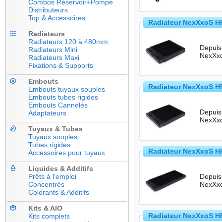
Combos Réservoir+Pompe
Distributeurs
Top & Accessoires
Radiateur NexXxoS HP
Radiateurs
Radiateurs 120 à 480mm
Depuis
Radiateurs Mini
Radiateurs Maxi
Fixations & Supports
Embouts
Radiateur NexXxoS HP
Embouts tuyaux souples
Embouts tubes rigides
Embouts Cannelés
Depuis
Adaptateurs
Tuyaux & Tubes
Tuyaux souples
Tubes rigides
Radiateur NexXxoS HP
Accessoires pour tuyaux
Liquides & Additifs
Prêts à l'emploi
Depuis
Concentrés
Colorants & Additifs
Kits & AIO
Radiateur NexXxoS HP
Kits complets