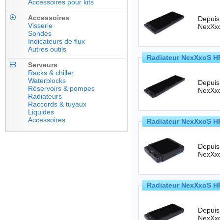
Accessoires pour kits
Accessoires
Depuis
Visserie
Sondes
Indicateurs de flux
Autres outils
Radiateur NexXxoS HP
Serveurs
Racks & chiller
Waterblocks
Depuis
Réservoirs & pompes
Radiateurs
Raccords & tuyaux
Liquides
Accessoires
Radiateur NexXxoS HP
Depuis
Radiateur NexXxoS HP
Depuis