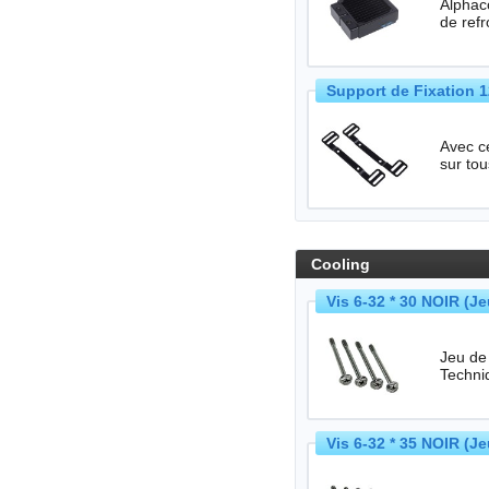
Alphac
de refr
Support de Fixation 
Avec ce
Cooling
Vis 6-32 * 30 NOIR (J
Jeu de 4 
Vis 6-32 * 35 NOIR (J