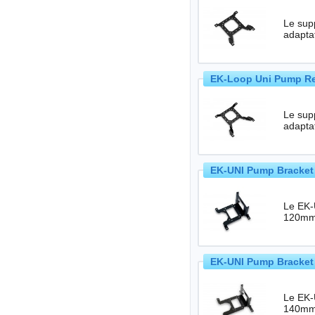
Le sup
adapta
EK-Loop Uni Pump Res
Le sup
adapta
EK-UNI Pump Bracket 
Le EK-
120mm
EK-UNI Pump Bracket 
Le EK-
140mm