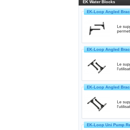
EK Water Blocks
EK-Loop Angled Brac
Le sup
permet 
EK-Loop Angled Brac
Le sup
l'util
EK-Loop Angled Brac
Le sup
l'utili
EK-Loop Uni Pump Res