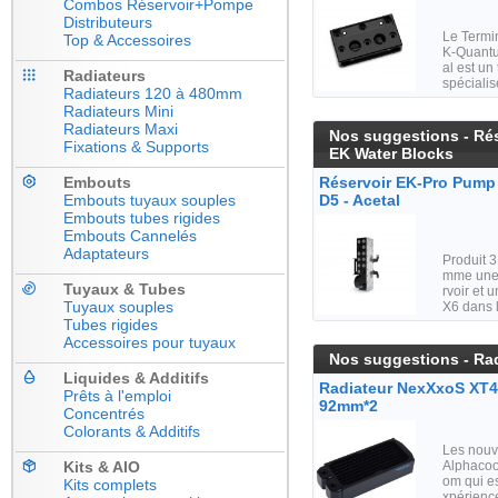
Combos Réservoir+Pompe
Distributeurs
Le Termin
Top & Accessoires
K-Quantu
al est un
Radiateurs
spéciali
Radiateurs 120 à 480mm
Radiateurs Mini
Radiateurs Maxi
Nos suggestions - Ré
Fixations & Supports
EK Water Blocks
Embouts
Réservoir EK-Pro Pump 
Embouts tuyaux souples
D5 - Acetal
Embouts tubes rigides
Embouts Cannelés
Adaptateurs
Produit 3
mme une
Tuyaux & Tubes
rvoir et u
Tuyaux souples
X6 dans 
Tubes rigides
Accessoires pour tuyaux
Nos suggestions - Rad
Liquides & Additifs
Radiateur NexXxoS XT45
Prêts à l'emploi
92mm*2
Concentrés
Colorants & Additifs
Les nouv
Kits & AIO
Alphacoo
om qui e
Kits complets
xpérience