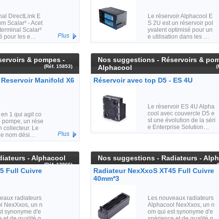
al DirectLink E
Le réservoir Alphacool E
m Scalar² - Acet
S 2U est un réservoir pol
 terminal Scalar²
yvalent optimisé pour un
Plus
sé pour les e…
e utilisation dans les …
servoirs & pompes -
Nos suggestions - Réservoirs & po
(Réf. 15853)
Alphacool
(
Reservoir Manifold X6
Réservoir avec top D5 - ES 4U
Le réservoir ES 4U Alpha
cool avec couvercle D5 e
 en 1 qui agit co
st une évolution de la séri
 pompe, un rése
e Enterprise Solution…
n collecteur. Le
Plus
le nom dési…
iateurs - Alphacool
Nos suggestions - Radiateurs - Alp
(Réf. 13066)
 Full Cuivre
Radiateur NexXxoS XT45 Full Cuivre
40mm*3
eaux radiateurs
Les nouveaux radiateurs
l NexXxos, un n
Alphacool NexXxos, un n
st synonyme d'e
om qui est synonyme d'e
 et de qualité q
xpérience et de qualité q