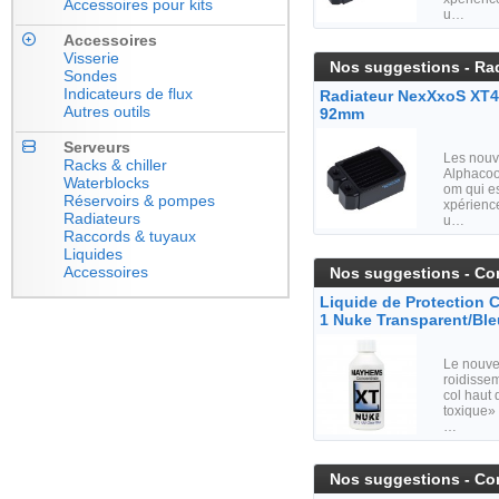
Accessoires pour kits
u…
Accessoires
Visserie
Nos suggestions - Rad
Sondes
Indicateurs de flux
Radiateur NexXxoS XT45
Autres outils
92mm
Serveurs
Les nouv
Racks & chiller
Alphacoo
Waterblocks
om qui e
Réservoirs & pompes
xpérience
Radiateurs
u…
Raccords & tuyaux
Liquides
Accessoires
Nos suggestions - Co
Liquide de Protection 
1 Nuke Transparent/Bl
Le nouvea
roidissem
col haut
toxique»
…
Nos suggestions - Co