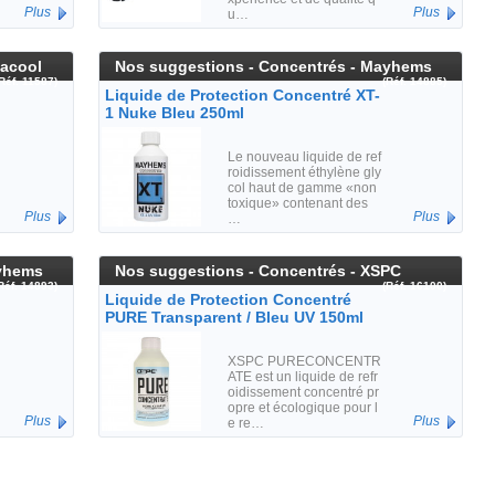
Plus
Plus
u…
hacool
Nos suggestions - Concentrés - Mayhems
(Réf. 11587)
(Réf. 14885)
Liquide de Protection Concentré XT-
1 Nuke Bleu 250ml
Le nouveau liquide de ref
roidissement éthylène gly
col haut de gamme «non
toxique» contenant des
Plus
Plus
…
ayhems
Nos suggestions - Concentrés - XSPC
Réf. 14893)
(Réf. 16100)
Liquide de Protection Concentré
PURE Transparent / Bleu UV 150ml
XSPC PURECONCENTR
ATE est un liquide de refr
oidissement concentré pr
opre et écologique pour l
Plus
Plus
e re…