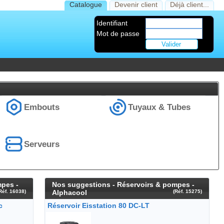
Catalogue
Devenir client
Déjà client...
Identifiant
Mot de passe
Embouts
Tuyaux & Tubes
Serveurs
mpes -
Nos suggestions - Réservoirs & pompes -
Réf. 16038)
Alphacool
(Réf. 15275)
c
Réservoir Eisstation 80 DC-LT