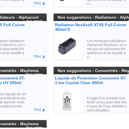
Plus
u…
iateurs - Alphacool
Nos suggestions - Radiateurs - Alp
(Réf. 13065)
 Full Cuivre
Radiateur NexXxoS XT45 Full Cuivre
40mm*2
eaux radiateurs
Les nouveaux radiateurs
l NexXxos, un n
Alphacool NexXxos, un n
st synonyme d'e
om qui est synonyme d'e
 et de qualité q
xpérience et de qualité q
Plus
u…
ncentrés - Mayhems
Nos suggestions - Concentrés - M
(Réf. 14894)
(
Concentré XT-
Liquide de Protection Concentré XT-
eu UV 250ml
1 Ice Crystal Clear 250ml
u liquide de ref
ent éthylène gly
Il s'agit d'un produit conc
 de gamme «non
entré conçu pour être dilu
 contenant des
é dans de l'eau distillée a
Plus
vant utilisation…
ncentrés - Mayhems
(Réf. 14888)