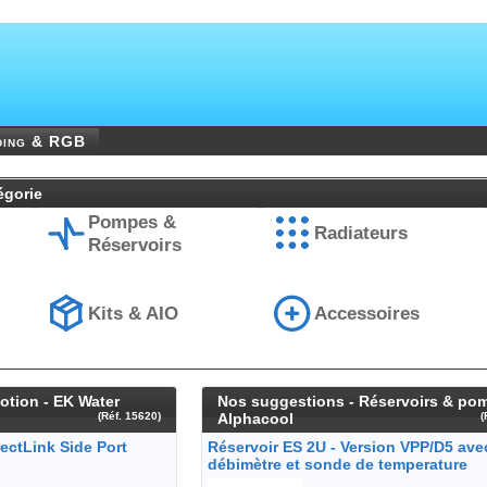
ding & RGB
égorie
Pompes &
Radiateurs
Réservoirs
Kits & AIO
Accessoires
otion - EK Water
Nos suggestions - Réservoirs & po
(Réf. 15620)
Alphacool
(
ectLink Side Port
Réservoir ES 2U - Version VPP/D5 ave
débimètre et sonde de temperature