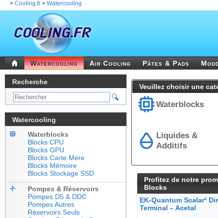
>
Cooling.fr
>
Watercooling
Watercooling
Air Cooling
Pâtes & Pads
Mod
Recherche
Veuillez choisir une cat
Waterblocks
Watercooling
Waterblocks
Liquides &
Blocks CPU
Additifs
Blocks GPU
Blocks Carte Mère
Blocks Mémoire
Blocks Stockage SSD
Profitez de notre prom
Blocks
Pompes & Réservoirs
Pompes D5 & DDC
EK-Quantum Scalar² Dir
Pompes Autres
Terminal – Acetal
Réservoirs Seuls