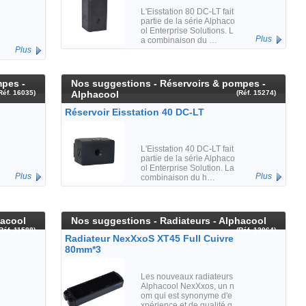
L'Eisstation 80 DC-LT fait
partie de la série Alphaco
ol Enterprise Solutions. L
Plus
a combinaison du …
Plus
mpes -
Nos suggestions - Réservoirs & pompes -
Réf. 16035)
Alphacool
(Réf. 15274)
Réservoir Eisstation 40 DC-LT
L'Eisstation 40 DC-LT fait
partie de la série Alphaco
ol Enterprise Solution. La
Plus
Plus
combinaison du h…
hacool
Nos suggestions - Radiateurs - Alphacool
(Réf. 11588)
(Réf. 13064)
Radiateur NexXxoS XT45 Full Cuivre
80mm*3
Les nouveaux radiateurs
Alphacool NexXxos, un n
om qui est synonyme d'e
xpérience et de qualité q