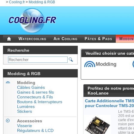
>
Cooling.fr
>
Modding & RGB
Watercooling
Air Cooling
Pâtes & Pads
Moddi
Recherche
Veuillez choisir une cat
Modding
Modding & RGB
Modding
Câbles Gainés
Profitez de notre prom
Gaines & serres fils
KooLance
Connecteurs & Fils
Carte Additionnelle TM
Boutons & Interrupteurs
pour Controleur TMS-2
Lumières
Stickers
Le TMS-
205 est u
carte d'ex
Accessoires
nsion pe
Visserie
ettant de
Régulateurs & LCD
ubler la q