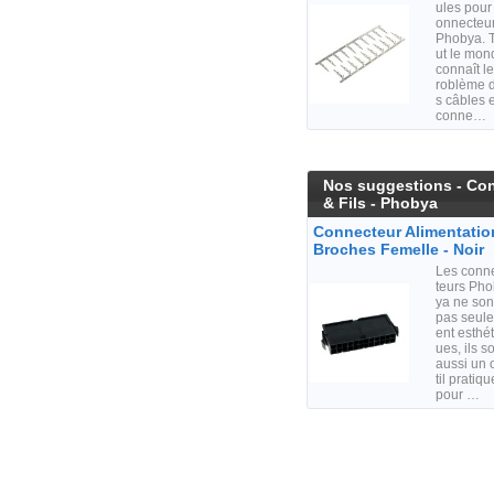
ules pour
onnecteu
Phobya. 
ut le mon
connaît le
roblème 
s câbles e
conne…
Nos suggestions - Co
& Fils - Phobya
Connecteur Alimentatio
Broches Femelle - Noir
Les conn
teurs Ph
ya ne son
pas seul
ent esthét
ues, ils s
aussi un 
til pratiqu
pour …