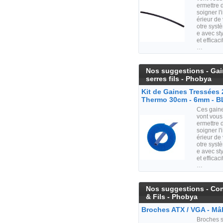
ermettre 
soigner l'i
érieur de 
otre syst
e avec st
et efficaci
…
Nos suggestions - Ga
serres fils - Phobya
Kit de Gaines Tressées
Thermo 30cm - 6mm - 
Ces gain
vont vous
ermettre 
soigner l'i
érieur de 
otre syst
e avec st
et efficaci
…
Nos suggestions - Co
& Fils - Phobya
Broches ATX / VGA - Mâl
Broches 