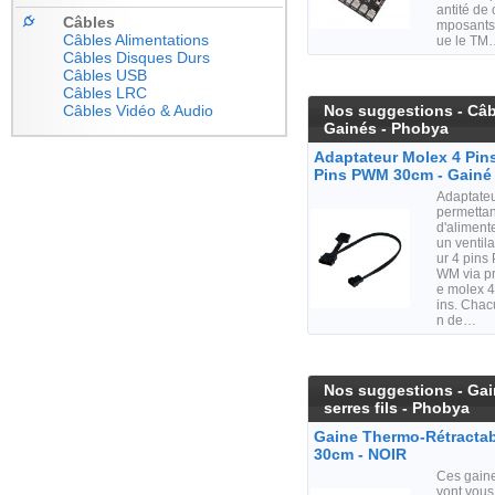
antité de 
Câbles
mposants
Câbles Alimentations
ue le TM
Câbles Disques Durs
Câbles USB
Câbles LRC
Câbles Vidéo & Audio
Nos suggestions - Câ
Gainés - Phobya
Adaptateur Molex 4 Pins
Pins PWM 30cm - Gainé 
Adaptate
permettan
d'aliment
un ventila
ur 4 pins 
WM via pr
e molex 4
ins. Chac
n de…
Nos suggestions - Ga
serres fils - Phobya
Gaine Thermo-Rétractab
30cm - NOIR
Ces gain
vont vous