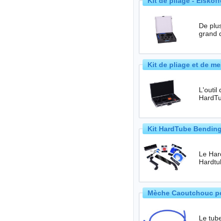
Kit de pliage - Eiskof
De plu
grand d
Kit de pliage et de m
L'outil
HardT
Kit HardTube Bending
Le Har
Mèche Caoutchouc pou
Le tube