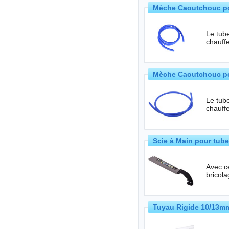
Mèche Caoutchouc pou
Le tube
chauffe
Mèche Caoutchouc po
Le tube
chauffe
Scie à Main pour tube
Avec ce
bricol
Tuyau Rigide 10/13mm