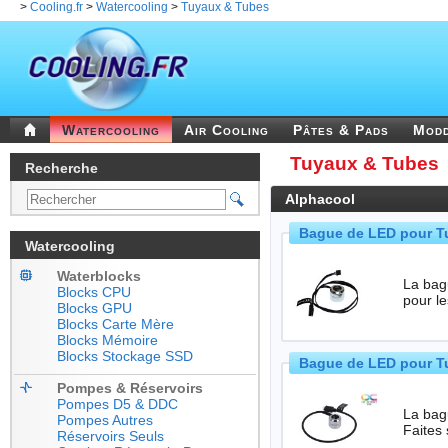
>
Cooling.fr
>
Watercooling
>
Tuyaux & Tubes
Watercooling
Air Cooling
Pâtes & Pads
Mod
Tuyaux & Tubes
Recherche
Alphacool
Bague de LED pour T
Watercooling
Waterblocks
La bague 
Blocks CPU
pour l
Blocks GPU
Blocks Carte Mère
Blocks Mémoire
Blocks Stockage SSD
Bague de LED pour T
Pompes & Réservoirs
Pompes D5 & DDC
La bag
Pompes Autres
Faites
Réservoirs Seuls