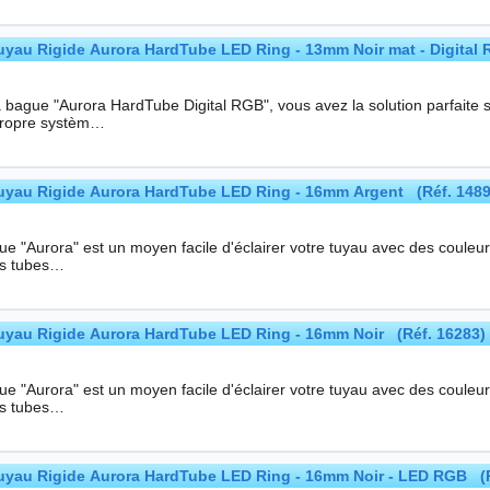
yau Rigide Aurora HardTube LED Ring - 13mm Noir mat - Digital
a bague "Aurora HardTube Digital RGB", vous avez la solution parfaite 
propre systèm…
uyau Rigide Aurora HardTube LED Ring - 16mm Argent (Réf. 1489
"Aurora" est un moyen facile d'éclairer votre tuyau avec des couleurs puissantes. Deux tailles son
es tubes…
yau Rigide Aurora HardTube LED Ring - 16mm Noir (Réf. 16283)
"Aurora" est un moyen facile d'éclairer votre tuyau avec des couleurs puissantes. Deux tailles son
es tubes…
yau Rigide Aurora HardTube LED Ring - 16mm Noir - LED RGB (R