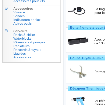
Accessoires pour kits
Accessoires
La bague 
Visserie
pour l
Sondes
Indicateurs de flux
Autres outils
Boite à onglets pour 
Serveurs
Racks & chiller
Waterblocks
Avec cette b
Réservoirs & pompes
de 13
Radiateurs
Raccords & tuyaux
Liquides
Accessoires
Coupe Tuyau Alumini
Permet
Décapeur Thermique 
Le pistolet 
moins