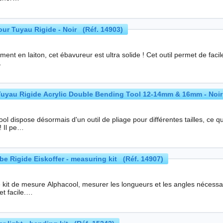
ur Tuyau Rigide - Noir (Réf. 14903)
iton, cet ébavureur est ultra solide ! Cet outil permet de facilement chanfreiner le tuyau rigide acrylique et PETG
…
 Tuyau Rigide Acrylic Double Bending Tool 12-14mm & 16mm - Noir
ol dispose désormais d'un outil de pliage pour différentes tailles, ce 
faciles ! Il pe…
be Rigide Eiskoffer - measuring kit (Réf. 14907)
 kit de mesure Alphacool, mesurer les longueurs et les angles nécessair
et facile.…