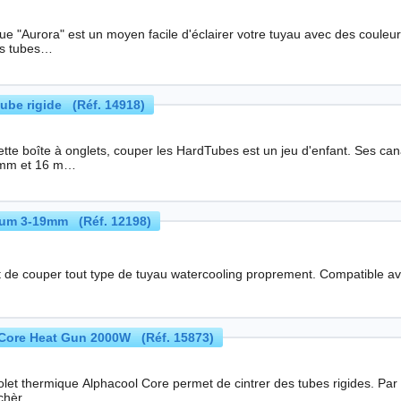
"Aurora" est un moyen facile d'éclairer votre tuyau avec des couleurs puissantes. Deux tailles son
es tubes…
tube rigide (Réf. 14918)
oîte à onglets, couper les HardTubes est un jeu d'enfant. Ses canaux caoutchoutés spéciaux pour les tubes rigides
 mm et 16 m…
um 3-19mm (Réf. 12198)
 de couper tout type de tuyau watercooling proprement. Compatible a
Core Heat Gun 2000W (Réf. 15873)
thermique Alphacool Core permet de cintrer des tubes rigides. Par rapport à la version Apex, il s'agit d'une alternative
 chèr…