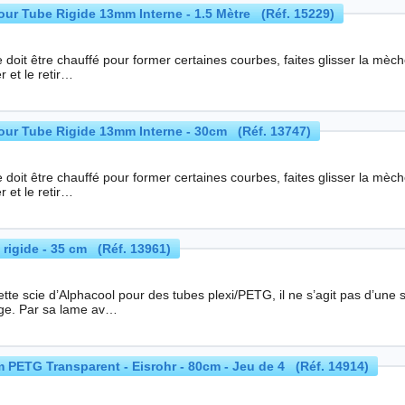
r Tube Rigide 13mm Interne - 1.5 Mètre (Réf. 15229)
 doit être chauffé pour former certaines courbes, faites glisser la mèc
r et le retir…
ur Tube Rigide 13mm Interne - 30cm (Réf. 13747)
 doit être chauffé pour former certaines courbes, faites glisser la mèc
r et le retir…
 rigide - 35 cm (Réf. 13961)
tte scie d’Alphacool pour des tubes plexi/PETG, il ne s’agit pas d’une
age. Par sa lame av…
 PETG Transparent - Eisrohr - 80cm - Jeu de 4 (Réf. 14914)