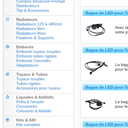
Combos Réservoir+Pompe
Distributeurs
Top & Accessoires
Bague de LED pour Tu
Radiateurs
Radiateurs 120 à 480mm
Avec l
Radiateurs Mini
votre 
Radiateurs Maxi
Fixations & Supports
Embouts
Bague de LED pour T
Embouts tuyaux souples
Embouts tubes rigides
Embouts Cannelés
La bague 
Adaptateurs
pour l
Tuyaux & Tubes
Tuyaux souples
Tubes rigides
Bague de LED pour Tu
Accessoires pour tuyaux
Liquides & Additifs
Prêts à l'emploi
La bague 
Concentrés
pour l
Colorants & Additifs
Kits & AIO
Bague de LED pour Tu
Kits complets