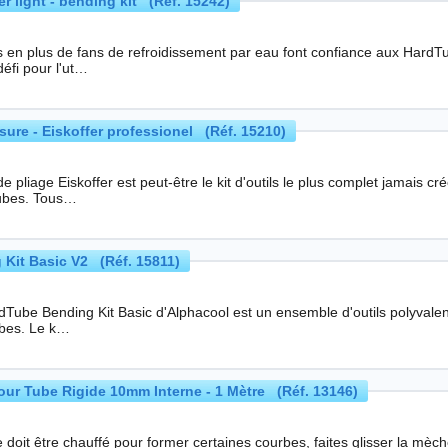
fer light - bending kit (Réf. 15242)
s en plus de fans de refroidissement par eau font confiance aux HardTu
éfi pour l'ut…
esure - Eiskoffer professionel (Réf. 15210)
 de pliage Eiskoffer est peut-être le kit d'outils le plus complet jamais
ubes. Tous…
 Kit Basic V2 (Réf. 15811)
dTube Bending Kit Basic d'Alphacool est un ensemble d'outils polyvalen
Hardtubes. Le k…
r Tube Rigide 10mm Interne - 1 Mètre (Réf. 13146)
 doit être chauffé pour former certaines courbes, faites glisser la mèc