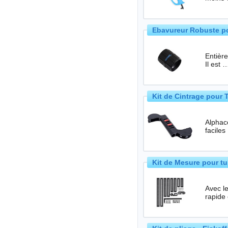
Ebavureur Robuste po
Entièrement en la
Il est 
Kit de Cintrage pour
Alphaco
Kit de Mesure pour tu
Avec le
rapide 