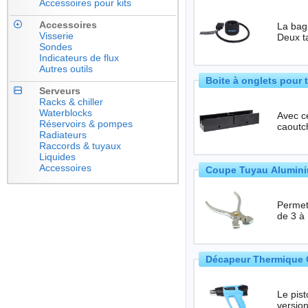
Accessoires pour kits
Accessoires
La bagu
Visserie
Deux ta
Sondes
Indicateurs de flux
Autres outils
Boite à onglets pour 
Serveurs
Racks & chiller
Waterblocks
Avec cet
Réservoirs & pompes
caoutc
Radiateurs
Raccords & tuyaux
Liquides
Accessoires
Coupe Tuyau Alumini
Permet
de 3 
Décapeur Thermique 
Le pisto
version