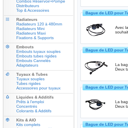
Combos Réservoir+Pompe
Distributeurs
Top & Accessoires
Bague de LED pour Tu
Radiateurs
Radiateurs 120 à 480mm
Avec la
Radiateurs Mini
souhai
Radiateurs Maxi
Fixations & Supports
Embouts
Bague de LED pour T
Embouts tuyaux souples
Embouts tubes rigides
Embouts Cannelés
La bagu
Adaptateurs
Deux ta
Tuyaux & Tubes
Tuyaux souples
Tubes rigides
Bague de LED pour Tu
Accessoires pour tuyaux
Liquides & Additifs
Prêts à l'emploi
La bagu
Concentrés
Deux ta
Colorants & Additifs
Kits & AIO
Bague de LED pour Tu
Kits complets