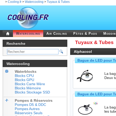
>
Cooling.fr
>
Watercooling
>
Tuyaux & Tubes
Watercooling
Air Cooling
Pâtes & Pads
Moddi
Tuyaux & Tubes
Recherche
Alphacool
Bague de LED pour T
Watercooling
Waterblocks
La bagu
Blocks CPU
Deux ta
Blocks GPU
Blocks Carte Mère
Blocks Mémoire
Blocks Stockage SSD
Bague de LED pour T
Pompes & Réservoirs
Pompes D5 & DDC
La bag
Pompes Autres
les tu
Réservoirs Seuls