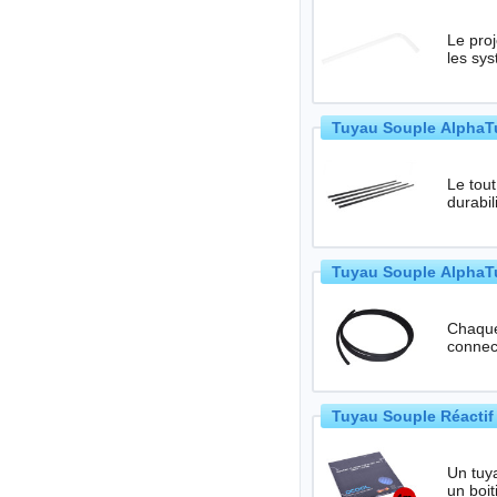
Le projet HardTub
les sy
Tuyau Souple AlphaTub
Le tou
Tuyau Souple AlphaTu
Chaque
connect
Tuyau Souple Réactif
Un tuya