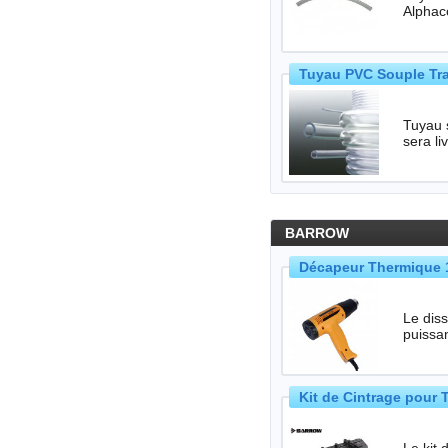
Tuyau PVC Souple Tra
Tuyau sou
sera l
BARROW
Décapeur Thermique 
Le diss
Kit de Cintrage pour