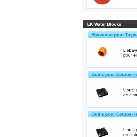
EK Water Blocks
Ebavureur pour Tuya
L'ébavur
pour e
Outils pour Courber 
L'outi
de cin
Outils pour Courber 
L'outi
de cin