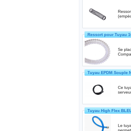
Ressort
Ressort pour Tuyau 1
Se plac
Tuyau EPDM Souple No
Ce tuya
Tuyau High Flex BLEU
Le tuya
permet