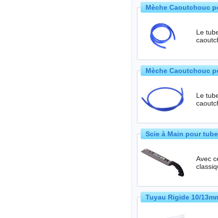
Mèche Caoutchouc pou
Le tube
caoutch
Mèche Caoutchouc po
Le tube
caoutch
Scie à Main pour tube
Avec ce
classi
Tuyau Rigide 10/13mm