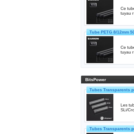
Ce tub
tuyau 
Tube PETG 8/12mm 50
Ce tub
tuyau 
BitsPower
Tubes Transparents p
Les tub
Tubes Transparents p