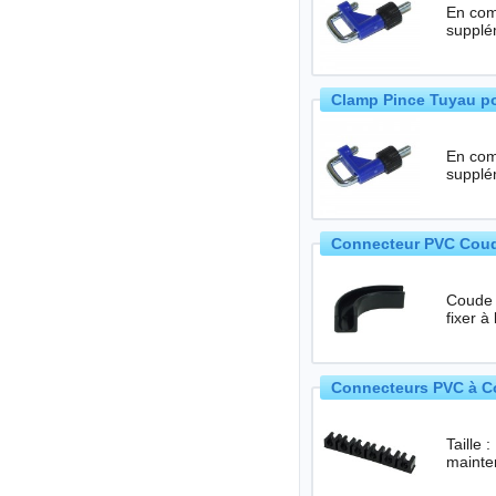
En com
supplém
Clamp Pince Tuyau p
En com
supplém
Connecteur PVC Coudé
Coude en
fixer à
Connecteurs PVC à Col
Taille : Pour tuy
mainten