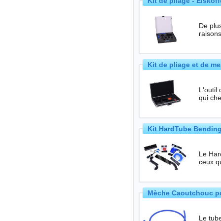
Kit de pliage - Eiskof
De plu
raisons
Kit de pliage et de m
L'outil
qui ch
Kit HardTube Bending
Le Har
Mèche Caoutchouc pou
Le tube