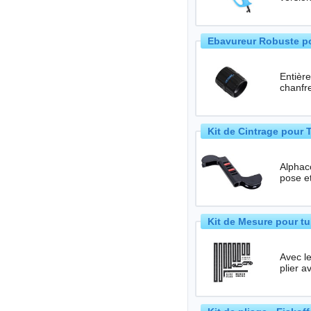
Ebavureur Robuste po
Entièrement
Kit de Cintrage pour
Alphaco
Kit de Mesure pour tu
Avec l
plier a