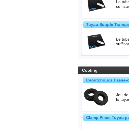
Le tube
suffis
Tuyau Souple Transpa
Le tube
suffis
Cooling
Caoutchoucs Passe-cl
Jeu de
le tuy
Clamp Pince Tuyau p