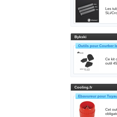
Les tub
Bykski
Outils pour Courber 
Ce kit d
Cooling.fr
Ebavureur pour Tuyau
Cet out
obligat