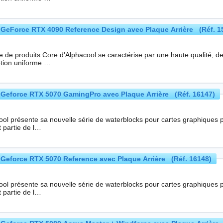
GeForce RTX 4090 Reference Design avec Plaque Arrière (Réf. 1
ie de produits Core d'Alphacool se caractérise par une haute qualité, 
tion uniforme …
Geforce RTX 5070 GamingPro avec Plaque Arrière (Réf. 16147)
ool présente sa nouvelle série de waterblocks pour cartes graphiques 
 partie de l…
Geforce RTX 5070 Reference avec Plaque Arrière (Réf. 16148)
ool présente sa nouvelle série de waterblocks pour cartes graphiques 
 partie de l…