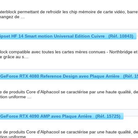
terblock permettant de refroidir les chip mémoire de carte vidéo, barre
hangez de …
pset HF 14 Smart motion Universal Edition Cuivre (Réf. 10843)
ock compatible avec toutes les cartes mères connues - Northbridge et Southbr
le grâce au s…
GeForce RTX 4080 Reference Design avec Plaque Arrière (Réf. 1
ie de produits Core d'Alphacool se caractérise par une haute qualité, 
tion uniforme …
GeForce RTX 4090 AMP avec Plaque Arrière (Réf. 15725)
ie de produits Core d'Alphacool se caractérise par une haute qualité, 
tion uniforme …