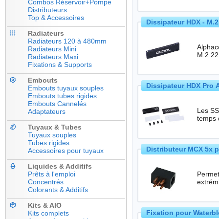
Combos Réservoir+Pompe
Distributeurs
Top & Accessoires
Dissipateur HDX - M.
Radiateurs
Radiateurs 120 à 480mm
Alphac
Radiateurs Mini
Radiateurs Maxi
Fixations & Supports
Embouts
Dissipateur HDX Pro 
Embouts tuyaux souples
Embouts tubes rigides
Embouts Cannelés
Les SSD
Adaptateurs
temps 
Tuyaux & Tubes
Tuyaux souples
Tubes rigides
Distributeur MCX 5x 
Accessoires pour tuyaux
Liquides & Additifs
Prêts à l'emploi
Permet
Concentrés
Colorants & Additifs
Kits & AIO
Fixation pour Waterbl
Kits complets