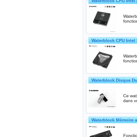
Waterblock CPU Intel 
Waterbl
foncti
Waterblock CPU Intel 
Waterbl
foncti
Waterblock Disque Du
Ce waterb
dans vo
Waterblock Mémoire a
Foncti