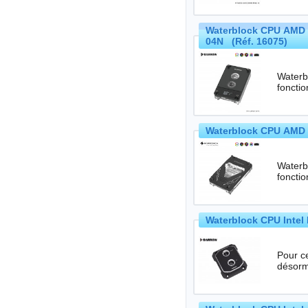
Waterblock CPU AMD 
04N (Réf. 16075)
Waterbl
Waterblock CPU AMD 
Waterbl
Waterblock CPU Intel 
Pour c
désorm