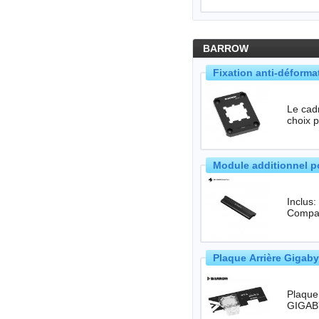
BARROW
Fixation anti-déform
Le cad
choix p
Module additionnel 
Inclus
Compat
Plaque Arrière Gigab
Plaque arr