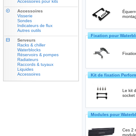
Accessoires pour kits
Accessoires
Équerre
Visserie
montag
Sondes
Indicateurs de flux
Autres outils
Fixation pour Waterb
Serveurs
Racks & chiller
Waterblocks
Fixati
Réservoirs & pompes
Radiateurs
Raccords & tuyaux
Liquides
Accessoires
Kit de fixation Perf
Le kit
socket
Modules pour Waterbl
Ces 2 m
module