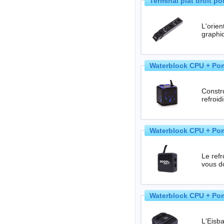
Terminal plat droit p
L'orien
graphi
Waterblock CPU + Pom
Construis
refroi
Waterblock CPU + Pom
Le refr
vous do
Waterblock CPU + Pom
L'Eisb