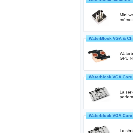
Mini wa
mémoir
WaterBlock VGA & Chi
Waterb
Waterblock VGA Core 
La séri
perfor
Waterblock VGA Core 
La séri