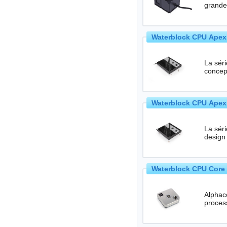
Waterblock CPU Apex
La sér
concep
Waterblock CPU Apex
La sér
design
Waterblock CPU Core 
Alphaco