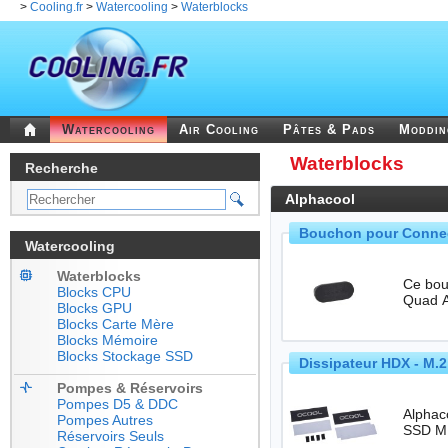
>
Cooling.fr
>
Watercooling
>
Waterblocks
Watercooling
Air Cooling
Pâtes & Pads
Moddi
Waterblocks
Recherche
Alphacool
Bouchon pour Connect
Watercooling
Waterblocks
Ce bou
Blocks CPU
Blocks GPU
Blocks Carte Mère
Blocks Mémoire
Blocks Stockage SSD
Dissipateur HDX - M.
Pompes & Réservoirs
Pompes D5 & DDC
Alphaco
Pompes Autres
Réservoirs Seuls