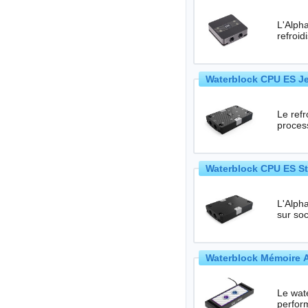
L'Alph
refroi
Waterblock CPU ES Je
Le ref
proces
Waterblock CPU ES St
L'Alpha
sur so
Waterblock Mémoire A
Le wat
perfor