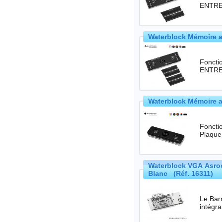
ENTREE
Waterblock Mémoire a
Foncti
ENTREE
Waterblock Mémoire a
Foncti
Plaque
Waterblock VGA Asro
Blanc (Réf. 16311)
Le Bar
intégr