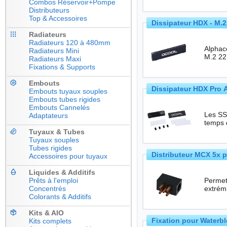
Combos Réservoir+Pompe
Distributeurs
Top & Accessoires
Dissipateur HDX - M.
Radiateurs
Radiateurs 120 à 480mm
Alphac
Radiateurs Mini
Radiateurs Maxi
Fixations & Supports
Embouts
Dissipateur HDX Pro 
Embouts tuyaux souples
Embouts tubes rigides
Embouts Cannelés
Les SSD
Adaptateurs
temps 
Tuyaux & Tubes
Tuyaux souples
Tubes rigides
Distributeur MCX 5x 
Accessoires pour tuyaux
Liquides & Additifs
Prêts à l'emploi
Permet
Concentrés
Colorants & Additifs
Kits & AIO
Fixation pour Waterbl
Kits complets