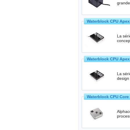
Waterblock CPU Apex
La sér
concep
Waterblock CPU Apex
La sér
design
Waterblock CPU Core 
Alphaco