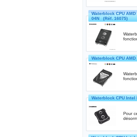
Waterblock CPU AMD 
04N (Réf. 16075)
Waterbl
Waterblock CPU AMD 
Waterbl
Waterblock CPU Intel 
Pour c
désorm