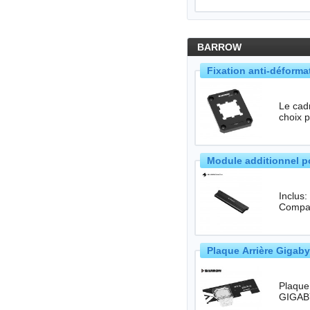
BARROW
Fixation anti-déform
Le cad
choix p
Module additionnel 
Inclus
Compat
Plaque Arrière Gigab
Plaque arr