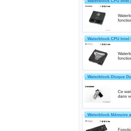
Waterblock CPU Intel 
Waterbl
foncti
Waterblock CPU Intel 
Waterbl
foncti
Waterblock Disque Du
Ce waterb
dans vo
Waterblock Mémoire a
Foncti