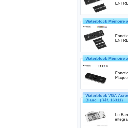
ENTREE
Waterblock Mémoire a
Foncti
ENTREE
Waterblock Mémoire a
Foncti
Plaque
Waterblock VGA Asro
Blanc (Réf. 16311)
Le Bar
intégr