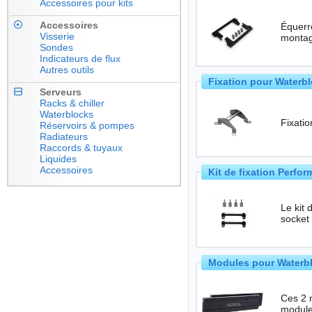
Accessoires pour kits
Accessoires
Équerre
Visserie
montag
Sondes
Indicateurs de flux
Autres outils
Fixation pour Waterb
Serveurs
Racks & chiller
Waterblocks
Fixati
Réservoirs & pompes
Radiateurs
Raccords & tuyaux
Liquides
Accessoires
Kit de fixation Perf
Le kit
socket
Modules pour Waterbl
Ces 2 m
module