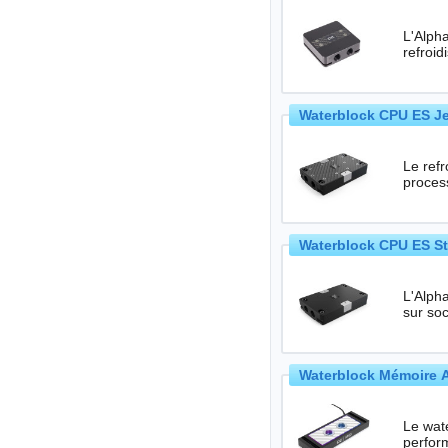
L'Alph
refroi
Waterblock CPU ES Je
Le ref
proces
Waterblock CPU ES St
L'Alpha
sur so
Waterblock Mémoire A
Le wat
perfor