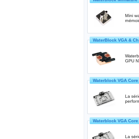
Mini wa
mémoir
WaterBlock VGA & Chi
Waterb
Waterblock VGA Core 
La séri
perfor
Waterblock VGA Core 
La séri