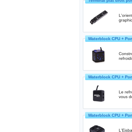
Terminal plat droit p
L'orien
graphi
Waterblock CPU + Pom
Construis
refroi
Waterblock CPU + Pom
Le refr
vous do
Waterblock CPU + Pom
L'Eisb