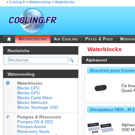
>
Cooling.fr
>
Watercooling
>
Waterblocks
Watercooling
Air Cooling
Pâtes & Pads
Moddi
Waterblocks
Recherche
Alphacool
Bouchon pour Connect
Watercooling
Waterblocks
Ce bou
Blocks CPU
Blocks GPU
Blocks Carte Mère
Blocks Mémoire
Blocks Stockage SSD
Dissipateur HDX - M.
Pompes & Réservoirs
Pompes D5 & DDC
Alphaco
Pompes Autres
Réservoirs Seuls