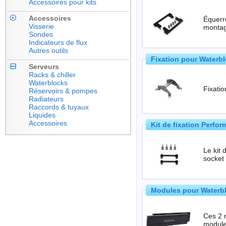
Accessoires pour kits
Accessoires
Équerre
Visserie
montag
Sondes
Indicateurs de flux
Autres outils
Fixation pour Waterb
Serveurs
Racks & chiller
Waterblocks
Fixati
Réservoirs & pompes
Radiateurs
Raccords & tuyaux
Liquides
Accessoires
Kit de fixation Perf
Le kit
socket
Modules pour Waterbl
Ces 2 m
module