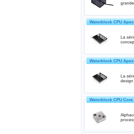
Waterblock CPU Apex
La sér
concep
Waterblock CPU Apex
La sér
design
Waterblock CPU Core 
Alphaco