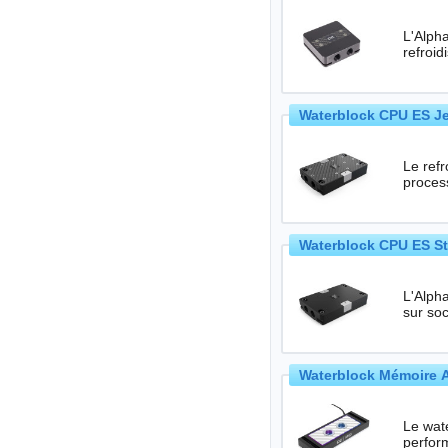
L'Alph
refroi
Waterblock CPU ES Je
Le ref
proces
Waterblock CPU ES St
L'Alpha
sur so
Waterblock Mémoire A
Le wat
perfor