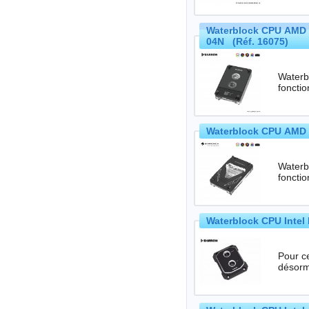
Waterblock CPU AMD 
04N (Réf. 16075)
Waterbl
Waterblock CPU AMD 
Waterbl
Waterblock CPU Intel 
Pour c
désorm