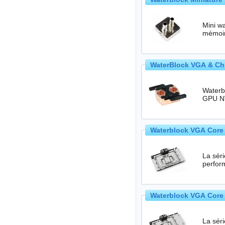
Mini wa
mémoir
WaterBlock VGA & Chi
Waterb
Waterblock VGA Core 
La séri
perfor
Waterblock VGA Core 
La séri