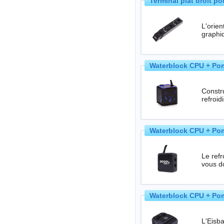
Terminal plat droit p
L'orien
graphi
Waterblock CPU + Pom
Construis
refroi
Waterblock CPU + Pom
Le refr
vous do
Waterblock CPU + Pom
L'Eisb