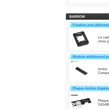
BARROW
Fixation anti-déform
Le cad
choix p
Module additionnel 
Inclus
Compat
Plaque Arrière Gigab
Plaque arr