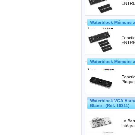
ENTREE
Waterblock Mémoire a
Foncti
ENTREE
Waterblock Mémoire a
Foncti
Plaque
Waterblock VGA Asro
Blanc (Réf. 16311)
Le Bar
intégr