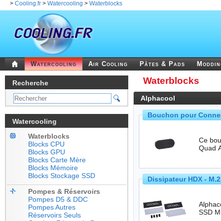
>
Cooling.fr
>
Watercooling
>
Waterblocks
Watercooling
Air Cooling
Pâtes & Pads
Moddi
Waterblocks
Recherche
Alphacool
Bouchon pour Connect
Watercooling
Waterblocks
Ce bou
Blocks CPU
Blocks GPU
Blocks Carte Mère
Blocks Mémoire
Blocks Stockage SSD
Dissipateur HDX - M.
Pompes & Réservoirs
Pompes D5 & DDC
Alphaco
Pompes Autres
Réservoirs Seuls