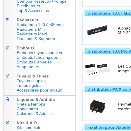
Combos Réservoir+Pompe
Distributeurs
Top & Accessoires
Dissipateur HDX - M.
Radiateurs
Radiateurs 120 à 480mm
Alphac
Radiateurs Mini
Radiateurs Maxi
Fixations & Supports
Embouts
Dissipateur HDX Pro 
Embouts tuyaux souples
Embouts tubes rigides
Embouts Cannelés
Les SSD
Adaptateurs
temps 
Tuyaux & Tubes
Tuyaux souples
Tubes rigides
Distributeur MCX 5x 
Accessoires pour tuyaux
Liquides & Additifs
Prêts à l'emploi
Permet
Concentrés
Colorants & Additifs
Kits & AIO
Fixation pour Waterbl
Kits complets