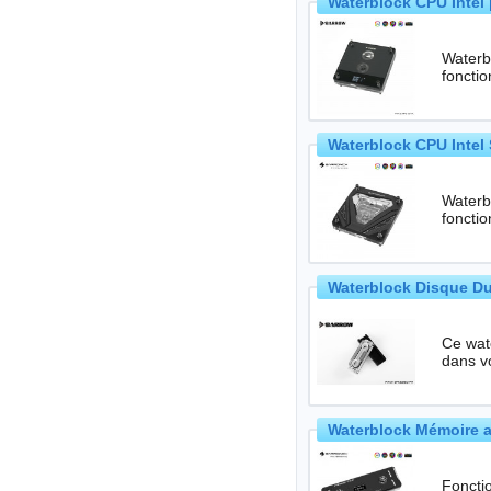
Waterblock CPU Intel 
Waterbl
foncti
Waterblock CPU Intel 
Waterbl
foncti
Waterblock Disque Du
Ce waterb
dans vo
Waterblock Mémoire a
Foncti