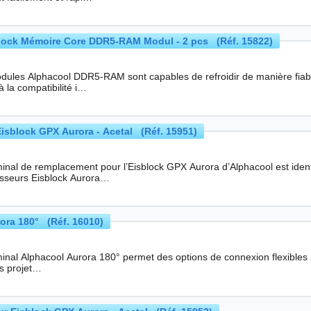
lock Mémoire Core DDR5-RAM Modul - 2 pcs (Réf. 15822)
dules Alphacool DDR5-RAM sont capables de refroidir de manière fi
 la compatibilité i…
Eisblock GPX Aurora - Acetal (Réf. 15951)
inal de remplacement pour l’Eisblock GPX Aurora d’Alphacool est ident
disseurs Eisblock Aurora…
ora 180° (Réf. 16010)
inal Alphacool Aurora 180° permet des options de connexion flexibles pour 
es projet…