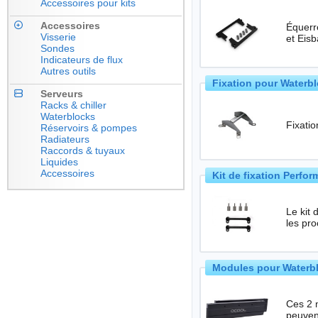
Accessoires pour kits
Accessoires
Équerre de 
Visserie
et Eisb
Sondes
Indicateurs de flux
Autres outils
Fixation pour Waterb
Serveurs
Racks & chiller
Waterblocks
Fixati
Réservoirs & pompes
Radiateurs
Raccords & tuyaux
Liquides
Accessoires
Kit de fixation Perf
Le kit
les pr
Modules pour Waterbl
Ces 2 modul
peuven