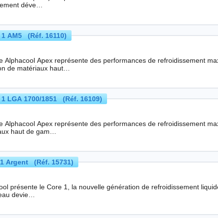
lement déve…
 1 AM5 (Réf. 16110)
ie Alphacool Apex représente des performances de refroidissement max
ion de matériaux haut…
 1 LGA 1700/1851 (Réf. 16109)
ie Alphacool Apex représente des performances de refroidissement max
aux haut de gam…
1 Argent (Réf. 15731)
l présente le Core 1, la nouvelle génération de refroidissement liquide pour les process
eau devie…