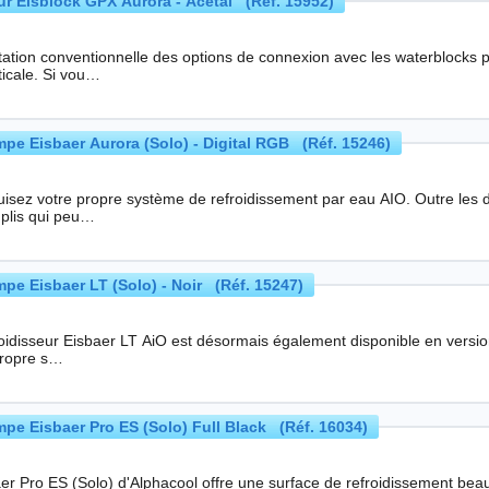
our Eisblock GPX Aurora - Acetal (Réf. 15952)
ntation conventionnelle des options de connexion avec les waterblocks 
ticale. Si vou…
pe Eisbaer Aurora (Solo) - Digital RGB (Réf. 15246)
otre propre système de refroidissement par eau AIO. Outre les différents refroidisseurs Eisbaer Aurora CPU AIO
plis qui peu…
pe Eisbaer LT (Solo) - Noir (Réf. 15247)
isseur Eisbaer LT AiO est désormais également disponible en version solo. Cela vous donne la possibilité d
propre s…
pe Eisbaer Pro ES (Solo) Full Black (Réf. 16034)
er Pro ES (Solo) d'Alphacool offre une surface de refroidissement beaucoup