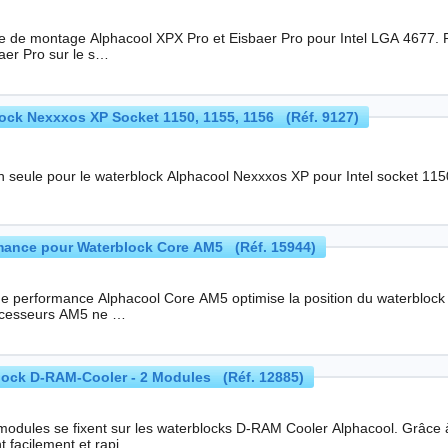
montage Alphacool XPX Pro et Eisbaer Pro pour Intel LGA 4677. Permet le montage des refroidisseurs CPU XPX Pro
aer Pro sur le s…
lock Nexxxos XP Socket 1150, 1155, 1156 (Réf. 9127)
on seule pour le waterblock Alphacool Nexxxos XP pour Intel socket 11
ormance pour Waterblock Core AM5 (Réf. 15944)
 de performance Alphacool Core AM5 optimise la position du waterbloc
ocesseurs AM5 ne …
ock D-RAM-Cooler - 2 Modules (Réf. 12885)
es se fixent sur les waterblocks D-RAM Cooler Alphacool. Grâce à ces modules toutes les barrettes mémoire
t facilement et rapi…