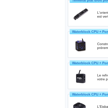
Terminal plat droit p
L'orie
est ver
Waterblock CPU + Pom
Construisez v
prérem
Waterblock CPU + Pom
Le refroid
votre 
Waterblock CPU + Pom
L'Eisba