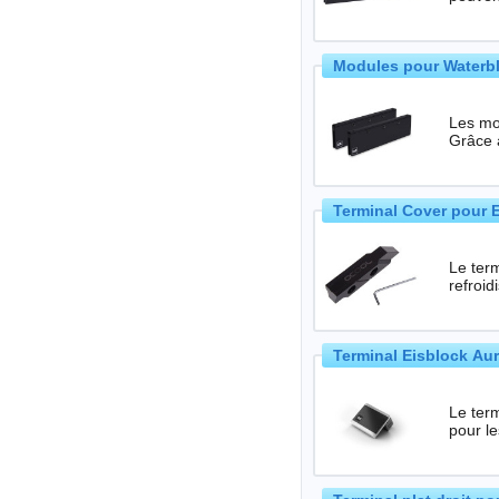
Modules pour Waterb
Les mo
Grâce à
Terminal Cover pour 
Le term
refroi
Terminal Eisblock Aur
Le term
pour l