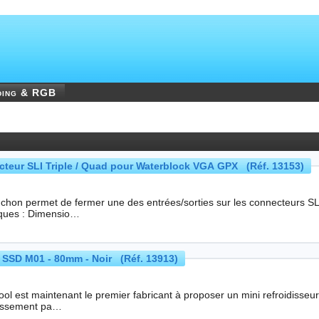
ding & RGB
eur SLI Triple / Quad pour Waterblock VGA GPX (Réf. 13153)
hon permet de fermer une des entrées/sorties sur les connecteurs SLi Triple ou 
Techniques : Dimensio…
2 SSD M01 - 80mm - Noir (Réf. 13913)
 est maintenant le premier fabricant à proposer un mini refroidisseur pour les SSD M.2. Ce
dissement pa…