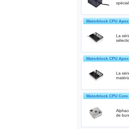
spécia
Waterblock CPU Apex
La sér
sélect
Waterblock CPU Apex
La sér
matéri
Waterblock CPU Core 
Alphacoo
de bur