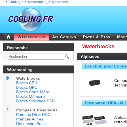
>
Cooling.fr
>
Watercooling
>
Waterblocks
Watercooling
Air Cooling
Pâtes & Pads
Mod
Waterblocks
Recherche
Alphacool
Bouchon pour Connect
Watercooling
Waterblocks
Ce bouc
Blocks CPU
Blocks GPU
Blocks Carte Mère
Blocks Mémoire
Blocks Stockage SSD
Dissipateur HDX - M.
Pompes & Réservoirs
Pompes D5 & DDC
Alphacool
Pompes Autres
refroi
Réservoirs Seuls