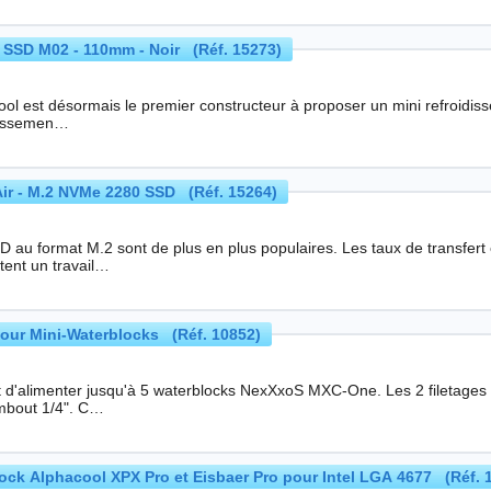
2 SSD M02 - 110mm - Noir (Réf. 15273)
l est désormais le premier constructeur à proposer un mini refroidisseur pour SSD M.2 22
dissemen…
Air - M.2 NVMe 2280 SSD (Réf. 15264)
D au format M.2 sont de plus en plus populaires. Les taux de transfert
tent un travail…
pour Mini-Waterblocks (Réf. 10852)
 d'alimenter jusqu'à 5 waterblocks NexXxoS MXC-One. Les 2 filetages 
quel embout 1/4". C…
ock Alphacool XPX Pro et Eisbaer Pro pour Intel LGA 4677 (Réf. 