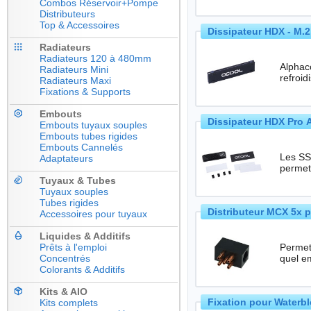
Combos Réservoir+Pompe
Distributeurs
Top & Accessoires
Dissipateur HDX - M.
Radiateurs
Radiateurs 120 à 480mm
Alphacoo
Radiateurs Mini
refroi
Radiateurs Maxi
Fixations & Supports
Embouts
Dissipateur HDX Pro 
Embouts tuyaux souples
Embouts tubes rigides
Embouts Cannelés
Les SS
Adaptateurs
permet
Tuyaux & Tubes
Tuyaux souples
Tubes rigides
Distributeur MCX 5x 
Accessoires pour tuyaux
Liquides & Additifs
Prêts à l'emploi
Permet
Concentrés
Colorants & Additifs
Kits & AIO
Fixation pour Waterbl
Kits complets