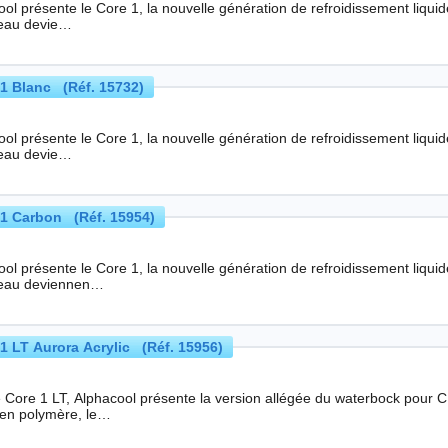
l présente le Core 1, la nouvelle génération de refroidissement liquide pour les process
eau devie…
1 Blanc (Réf. 15732)
l présente le Core 1, la nouvelle génération de refroidissement liquide pour les process
eau devie…
1 Carbon (Réf. 15954)
ol présente le Core 1, la nouvelle génération de refroidissement liqui
eau deviennen…
1 LT Aurora Acrylic (Réf. 15956)
e Core 1 LT, Alphacool présente la version allégée du waterbock pour 
r en polymère, le…