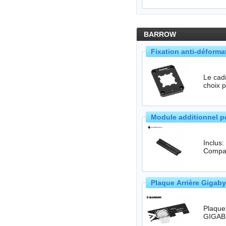
BARROW
Fixation anti-déform
Le cad
choix p
Module additionnel 
Inclus
Compat
Plaque Arrière Gigab
Plaque arr