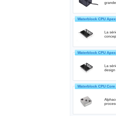
Waterblock CPU Apex
La sér
concep
Waterblock CPU Apex
La sér
design
Waterblock CPU Core 
Alphaco