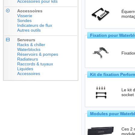
Accessoires pour kits
Accessoires
Équerre
Visserie
montag
Sondes
Indicateurs de flux
Autres outils
Fixation pour Waterb
Serveurs
Racks & chiller
Waterblocks
Fixati
Réservoirs & pompes
Radiateurs
Raccords & tuyaux
Liquides
Accessoires
Kit de fixation Perf
Le kit
socket
Modules pour Waterbl
Ces 2 m
module