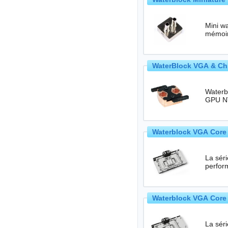
Mini wa
mémoir
WaterBlock VGA & Chi
Waterb
Waterblock VGA Core 
La séri
perfor
Waterblock VGA Core 
La séri