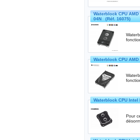
Waterblock CPU AMD 
04N (Réf. 16075)
Waterbl
Waterblock CPU AMD 
Waterbl
Waterblock CPU Intel 
Pour c
désorm