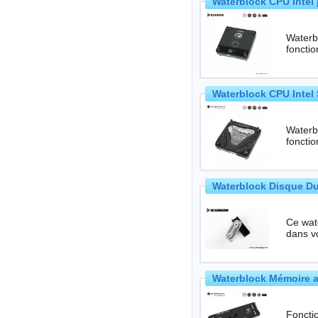
Waterblock CPU Intel 
Waterbl
foncti
Waterblock CPU Intel 
Waterbl
foncti
Waterblock Disque Du
Ce waterb
dans vo
Waterblock Mémoire a
Foncti