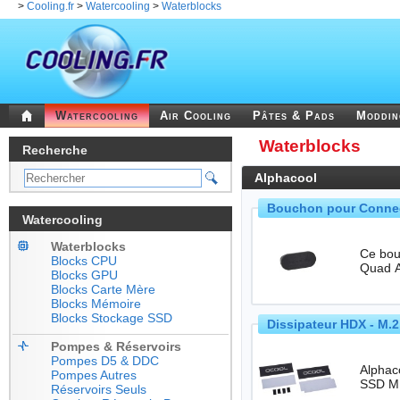
>
Cooling.fr
>
Watercooling
>
Waterblocks
Watercooling
Air Cooling
Pâtes & Pads
Moddi
Waterblocks
Recherche
Alphacool
Bouchon pour Connect
Watercooling
Waterblocks
Ce bou
Blocks CPU
Blocks GPU
Blocks Carte Mère
Blocks Mémoire
Blocks Stockage SSD
Dissipateur HDX - M.
Pompes & Réservoirs
Pompes D5 & DDC
Alphaco
Pompes Autres
Réservoirs Seuls