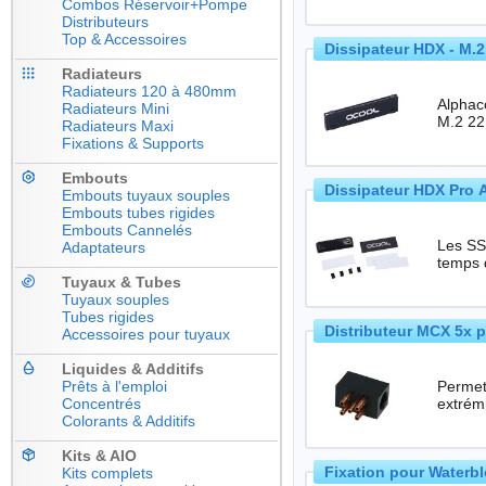
Combos Réservoir+Pompe
Distributeurs
Top & Accessoires
Dissipateur HDX - M.
Radiateurs
Radiateurs 120 à 480mm
Alphac
Radiateurs Mini
Radiateurs Maxi
Fixations & Supports
Embouts
Dissipateur HDX Pro 
Embouts tuyaux souples
Embouts tubes rigides
Embouts Cannelés
Les SSD
Adaptateurs
temps 
Tuyaux & Tubes
Tuyaux souples
Tubes rigides
Distributeur MCX 5x 
Accessoires pour tuyaux
Liquides & Additifs
Prêts à l'emploi
Permet
Concentrés
Colorants & Additifs
Kits & AIO
Fixation pour Waterbl
Kits complets