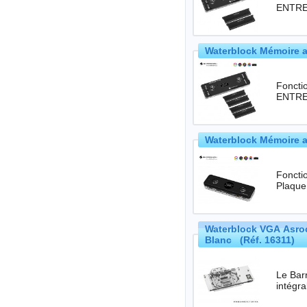
ENTREE
Waterblock Mémoire a
Foncti
ENTREE
Waterblock Mémoire a
Foncti
Plaque
Waterblock VGA Asro
Blanc (Réf. 16311)
Le Bar
intégr