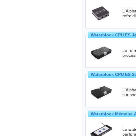
L'Alph
refroi
Waterblock CPU ES Je
Le ref
proces
Waterblock CPU ES St
L'Alpha
sur so
Waterblock Mémoire A
Le wat
perfor