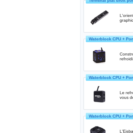
Terminal plat droit p
L'orien
graphi
Waterblock CPU + Pom
Construis
refroi
Waterblock CPU + Pom
Le refr
vous do
Waterblock CPU + Pom
L'Eisb